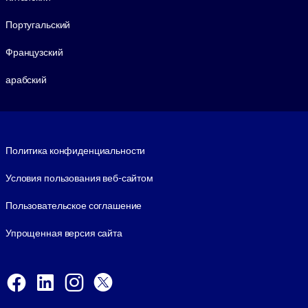
Португальский
Французский
арабский
Footer legal
Политика конфиденциальности
Условия пользования веб-сайтом
Пользовательское соглашение
Упрощенная версия сайта
Social and Apps
Facebook
LinkedIn
Instagram
X
Viber