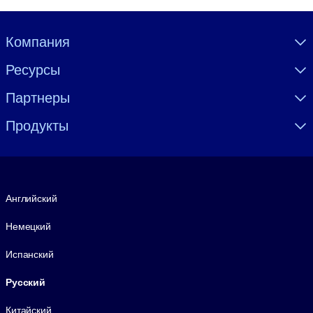
Visually hidden Text
Компания
Ресурсы
Партнеры
Продукты
Язык
Английский
Немецкий
Испанский
Русский
Китайский