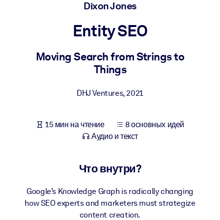
Создайте здоровую и устойчивую рабочую среду.
Dixon Jones
Entity SEO
ПО СИСТЕМАМ
Для LMS/LXP
Moving Search from Strings to
Интегрируйте краткие проверенные знания в вашу LMS/LXP для
Things
лучших результатов обучения.
Для корпоративных библиотек
DHJ Ventures
,
2021
Обогатите корпоративную библиотеку надежными и готовыми к
использованию бизнес-знаниями.
15 мин на чтение
8 основных идей
Для ИИ-систем
Аудио и текст
Используйте надежные структурированные знания для улучшени
результатов ваших ИИ-систем.
Что внутри?
Google’s Knowledge Graph is radically changing
how SEO experts and marketers must strategize
content creation.