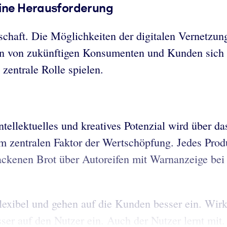
eine Herausforderung
rtschaft. Die Möglichkeiten der digitalen Vernetzu
on von zukünftigen Konsumenten und Kunden sich e
zentrale Rolle spielen.
ellektuelles und kreatives Potenzial wird über das
zentralen Faktor der Wertschöpfung. Jedes Produk
ackenen Brot über Autoreifen mit Warnanzeige bei
lexibel und gehen auf die Kunden besser ein. Wirkl
er auf den Nutzer ein. Auch der Nutzer lernt mit