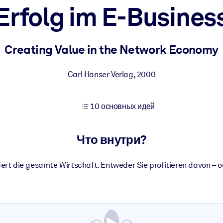
Erfolg im E-Busines
учших результатов обучения.
Creating Value in the Network Economy
использованию бизнес-знаниями.
Carl Hanser Verlag
,
2000
10 основных идей
 результатов ваших ИИ-систем.
Что внутри?
ert die gesamte Wirtschaft. Entweder Sie profitieren davon – o