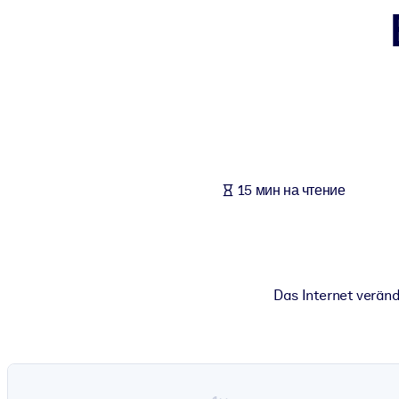
ПО СИСТЕМАМ
Для LMS/LXP
Интегрируйте краткие проверенные знания в вашу LMS/LXP для л
Для корпоративных библиотек
Обогатите корпоративную библиотеку надежными и готовыми к 
Для ИИ-систем
15 мин на чтение
Используйте надежные структурированные знания для улучшения
Das Internet veränd