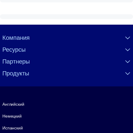
Visually hidden Text
Компания
Ресурсы
Партнеры
Продукты
Язык
Английский
Немецкий
Испанский