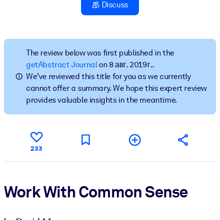
Создайте здоровую и устойчивую рабочую среду.
Discuss
ПО СИСТЕМАМ
Для LMS/LXP
The review below was first published in the
Интегрируйте краткие проверенные знания в вашу LMS/LXP для
getAbstract Journal
on 8 авг. 2019 г..
лучших результатов обучения.
We’ve reviewed this title for you as we currently
cannot offer a summary. We hope this expert review
Для корпоративных библиотек
provides valuable insights in the meantime.
Обогатите корпоративную библиотеку надежными и готовыми к
использованию бизнес-знаниями.
Для ИИ-систем
233
Используйте надежные структурированные знания для улучшени
результатов ваших ИИ-систем.
Work With Common Sense