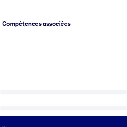
Compétences associées
Visually hidden Text