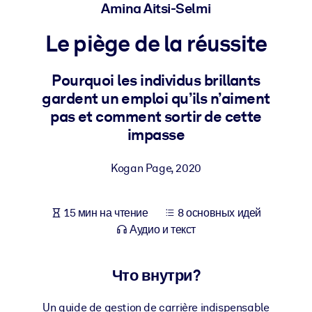
Создайте здоровую и устойчивую рабочую среду.
Amina Aitsi-Selmi
Le piège de la réussite
ПО СИСТЕМАМ
Для LMS/LXP
Pourquoi les individus brillants
Интегрируйте краткие проверенные знания в вашу LMS/LXP для
gardent un emploi qu’ils n’aiment
лучших результатов обучения.
pas et comment sortir de cette
Для корпоративных библиотек
impasse
Обогатите корпоративную библиотеку надежными и готовыми к
использованию бизнес-знаниями.
Kogan Page
,
2020
Для ИИ-систем
15 мин на чтение
8 основных идей
Используйте надежные структурированные знания для улучшени
Аудио и текст
результатов ваших ИИ-систем.
Что внутри?
Un guide de gestion de carrière indispensable