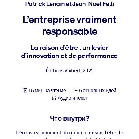
Создайте здоровую и устойчивую рабочую среду.
Patrick Lenain et Jean-Noël Felli
L’entreprise vraiment
ПО СИСТЕМАМ
Для LMS/LXP
responsable
Интегрируйте краткие проверенные знания в вашу LMS/LXP для
лучших результатов обучения.
La raison d’être : un levier
d’innovation et de performance
Для корпоративных библиотек
Обогатите корпоративную библиотеку надежными и готовыми к
Éditions Vuibert
,
2021
использованию бизнес-знаниями.
Для ИИ-систем
15 мин на чтение
6 основных идей
Используйте надежные структурированные знания для улучшени
Аудио и текст
результатов ваших ИИ-систем.
Что внутри?
Découvrez comment identifier la raison d’être de