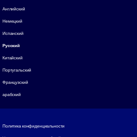
Язык
Английский
Немецкий
Испанский
Русский
Китайский
Португальский
Французский
арабский
Footer legal
Политика конфиденциальности