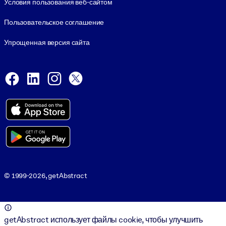
Условия пользования веб-сайтом
Пользовательское соглашение
Упрощенная версия сайта
Social and Apps
Facebook
LinkedIn
Instagram
X
Viber
© 1999-2026, getAbstract
© 1999-2026, getAbstract
getAbstract использует файлы cookie, чтобы улучшить