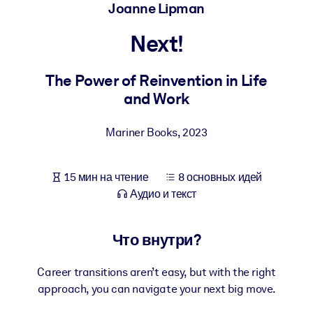
Создайте здоровую и устойчивую рабочую среду.
Joanne Lipman
Next!
ПО СИСТЕМАМ
Для LMS/LXP
The Power of Reinvention in Life
Интегрируйте краткие проверенные знания в вашу LMS/LXP для
and Work
лучших результатов обучения.
Для корпоративных библиотек
Mariner Books
,
2023
Обогатите корпоративную библиотеку надежными и готовыми к
использованию бизнес-знаниями.
15 мин на чтение
8 основных идей
Для ИИ-систем
Аудио и текст
Используйте надежные структурированные знания для улучшени
результатов ваших ИИ-систем.
Что внутри?
Career transitions aren’t easy, but with the right
approach, you can navigate your next big move.