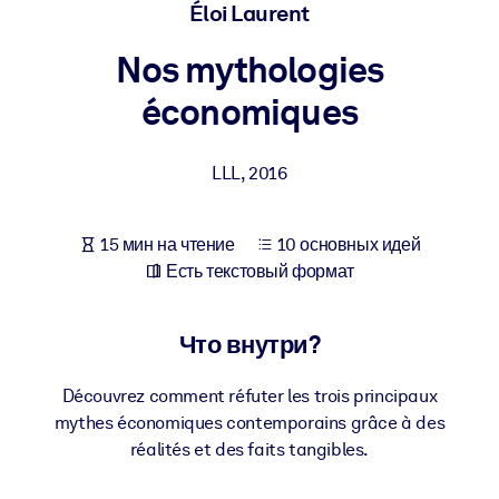
Создайте здоровую и устойчивую рабочую среду.
Éloi Laurent
Nos mythologies
ПО СИСТЕМАМ
Для LMS/LXP
économiques
Интегрируйте краткие проверенные знания в вашу LMS/LXP для
лучших результатов обучения.
LLL
,
2016
Для корпоративных библиотек
Обогатите корпоративную библиотеку надежными и готовыми к
15 мин на чтение
10 основных идей
использованию бизнес-знаниями.
Есть текстовый формат
Для ИИ-систем
Что внутри?
Используйте надежные структурированные знания для улучшени
результатов ваших ИИ-систем.
Découvrez comment réfuter les trois principaux
mythes économiques contemporains grâce à des
réalités et des faits tangibles.