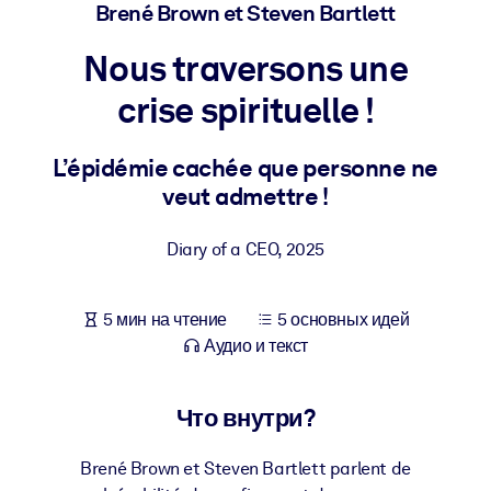
Создайте здоровую и устойчивую рабочую среду.
Brené Brown et Steven Bartlett
Nous traversons une
ПО СИСТЕМАМ
Для LMS/LXP
crise spirituelle !
Интегрируйте краткие проверенные знания в вашу LMS/LXP для
лучших результатов обучения.
L’épidémie cachée que personne ne
veut admettre !
Для корпоративных библиотек
Обогатите корпоративную библиотеку надежными и готовыми к
Diary of a CEO
,
2025
использованию бизнес-знаниями.
Для ИИ-систем
5 мин на чтение
5 основных идей
Используйте надежные структурированные знания для улучшени
Аудио и текст
результатов ваших ИИ-систем.
Что внутри?
Brené Brown et Steven Bartlett parlent de