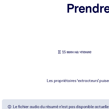
Prendre
ПО СИСТЕМАМ
Для LMS/LXP
Интегрируйте краткие проверенные знания в вашу LMS/LXP для л
Для корпоративных библиотек
Обогатите корпоративную библиотеку надежными и готовыми к 
Для ИИ-систем
15 мин на чтение
Используйте надежные структурированные знания для улучшения
Les propriétaires ‘extracteurs’ puisen
Le fichier audio du résumé n'est pas disponible actuell