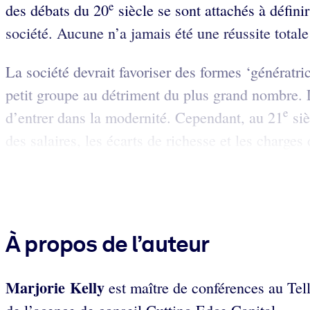
e
des débats du 20
siècle se sont attachés à défini
société. Aucune n’a jamais été une réussite tota
La société devrait favoriser des formes ‘génératri
petit groupe au détriment du plus grand nombre. Le
e
d’entrer dans la modernité. Cependant, au 21
siè
des salaires, les écarts de richesse et les charges
À propos de l’auteur
Marjorie Kelly
est maître de conférences au Tellu