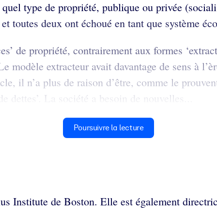
r quel type de propriété, publique ou privée (social
le et toutes deux ont échoué en tant que système é
ces’ de propriété, contrairement aux formes ‘extrac
 modèle extracteur avait davantage de sens à l’ère 
cle, il n’a plus de raison d’être, comme le prouvent
 de dettes’. La société a besoin de nouvelles...
Poursuivre la lecture
s Institute de Boston. Elle est également directric