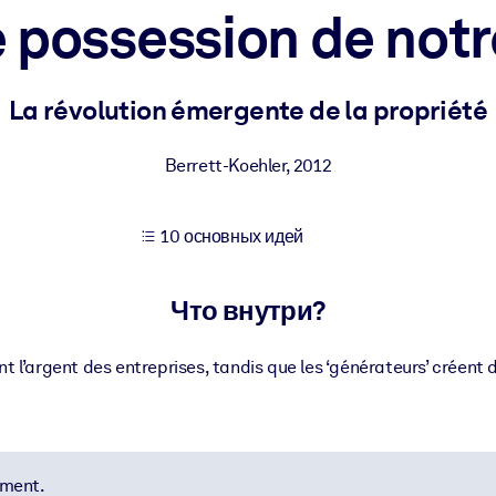
 possession de notr
учших результатов обучения.
La révolution émergente de la propriété
использованию бизнес-знаниями.
Berrett-Koehler
,
2012
10 основных идей
 результатов ваших ИИ-систем.
Что внутри?
t l’argent des entreprises, tandis que les ‘générateurs’ créent de 
ement.