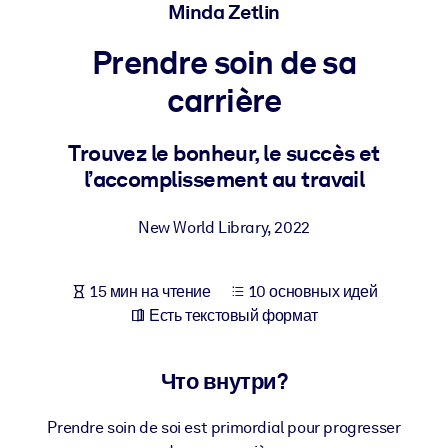
Создайте здоровую и устойчивую рабочую среду.
Minda Zetlin
Prendre soin de sa
ПО СИСТЕМАМ
Для LMS/LXP
carrière
Интегрируйте краткие проверенные знания в вашу LMS/LXP для
лучших результатов обучения.
Trouvez le bonheur, le succès et
l’accomplissement au travail
Для корпоративных библиотек
Обогатите корпоративную библиотеку надежными и готовыми к
New World Library
,
2022
использованию бизнес-знаниями.
Для ИИ-систем
15 мин на чтение
10 основных идей
Используйте надежные структурированные знания для улучшени
Есть текстовый формат
результатов ваших ИИ-систем.
Что внутри?
Prendre soin de soi est primordial pour progresser