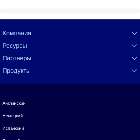
Visually hidden Text
Компания
Ресурсы
Партнеры
Продукты
Язык
Английский
Немецкий
Испанский