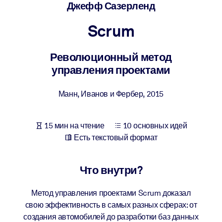
Создайте здоровую и устойчивую рабочую среду.
Джефф Сазерленд
Scrum
ПО СИСТЕМАМ
Для LMS/LXP
Революционный метод
Интегрируйте краткие проверенные знания в вашу LMS/LXP для
управления проектами
лучших результатов обучения.
Для корпоративных библиотек
Манн, Иванов и Фербер
,
2015
Обогатите корпоративную библиотеку надежными и готовыми к
использованию бизнес-знаниями.
15 мин на чтение
10 основных идей
Для ИИ-систем
Есть текстовый формат
Используйте надежные структурированные знания для улучшени
результатов ваших ИИ-систем.
Что внутри?
Метод управления проектами Scrum доказал
свою эффективность в самых разных сферах: от
создания автомобилей до разработки баз данных