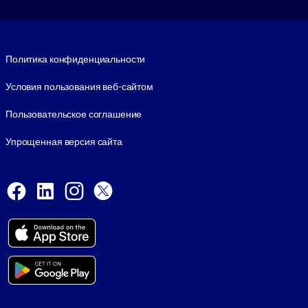
Footer legal
Политика конфиденциальности
Условия пользования веб-сайтом
Пользовательское соглашение
Упрощенная версия сайта
Social and Apps
Facebook
LinkedIn
Instagram
X
Viber
© 1999-2026, getAbstract