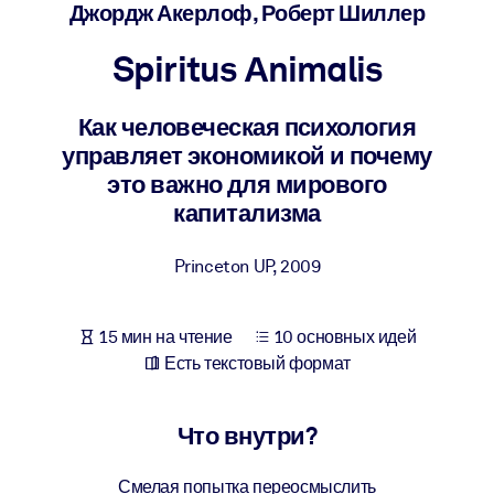
Создайте здоровую и устойчивую рабочую среду.
Джордж Акерлоф, Роберт Шиллер
Spiritus Аnimalis
ПО СИСТЕМАМ
Для LMS/LXP
Как человеческая психология
Интегрируйте краткие проверенные знания в вашу LMS/LXP для
управляет экономикой и почему
лучших результатов обучения.
это важно для мирового
Для корпоративных библиотек
капитализма
Обогатите корпоративную библиотеку надежными и готовыми к
использованию бизнес-знаниями.
Princeton UP
,
2009
Для ИИ-систем
15 мин на чтение
10 основных идей
Используйте надежные структурированные знания для улучшени
Есть текстовый формат
результатов ваших ИИ-систем.
Что внутри?
Смелая попытка переосмыслить