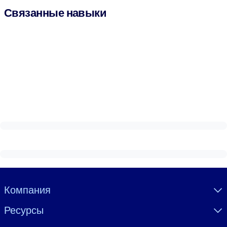
Связанные навыки
Visually hidden Text
Компания
Ресурсы