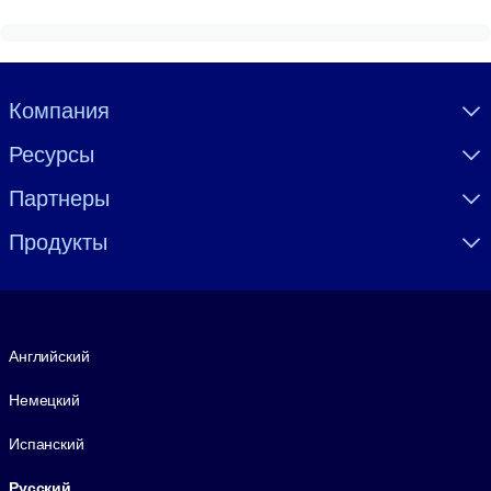
Visually hidden Text
Компания
Ресурсы
Партнеры
Продукты
Язык
Английский
Немецкий
Испанский
Русский