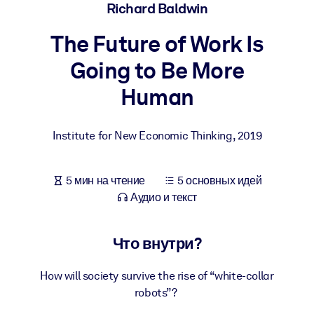
Создайте здоровую и устойчивую рабочую среду.
Richard Baldwin
The Future of Work Is
ПО СИСТЕМАМ
Для LMS/LXP
Going to Be More
Интегрируйте краткие проверенные знания в вашу LMS/LXP для
Human
лучших результатов обучения.
Для корпоративных библиотек
Institute for New Economic Thinking
,
2019
Обогатите корпоративную библиотеку надежными и готовыми к
использованию бизнес-знаниями.
5 мин на чтение
5 основных идей
Для ИИ-систем
Аудио и текст
Используйте надежные структурированные знания для улучшени
результатов ваших ИИ-систем.
Что внутри?
How will society survive the rise of “white-collar
robots”?