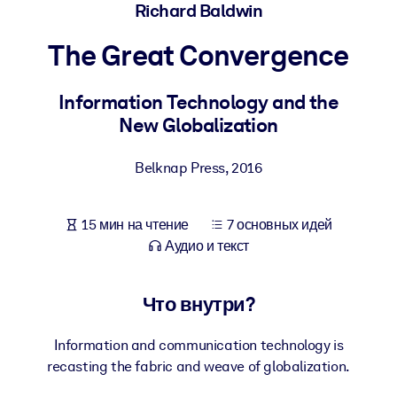
Создайте здоровую и устойчивую рабочую среду.
Richard Baldwin
The Great Convergence
ПО СИСТЕМАМ
Для LMS/LXP
Information Technology and the
Интегрируйте краткие проверенные знания в вашу LMS/LXP для
New Globalization
лучших результатов обучения.
Для корпоративных библиотек
Belknap Press
,
2016
Обогатите корпоративную библиотеку надежными и готовыми к
использованию бизнес-знаниями.
15 мин на чтение
7 основных идей
Для ИИ-систем
Аудио и текст
Используйте надежные структурированные знания для улучшени
результатов ваших ИИ-систем.
Что внутри?
Information and communication technology is
recasting the fabric and weave of globalization.