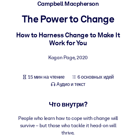
Создайте здоровую и устойчивую рабочую среду.
Campbell Macpherson
The Power to Change
ПО СИСТЕМАМ
Для LMS/LXP
How to Harness Change to Make It
Интегрируйте краткие проверенные знания в вашу LMS/LXP для
Work for You
лучших результатов обучения.
Для корпоративных библиотек
Kogan Page
,
2020
Обогатите корпоративную библиотеку надежными и готовыми к
использованию бизнес-знаниями.
15 мин на чтение
6 основных идей
Для ИИ-систем
Аудио и текст
Используйте надежные структурированные знания для улучшени
результатов ваших ИИ-систем.
Что внутри?
People who learn how to cope with change will
survive – but those who tackle it head-on will
thrive.