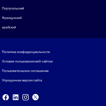
Португальский
Французский
арабский
Footer legal
Политика конфиденциальности
Условия пользования веб-сайтом
Пользовательское соглашение
Упрощенная версия сайта
Social and Apps
Facebook
LinkedIn
Instagram
X
Viber