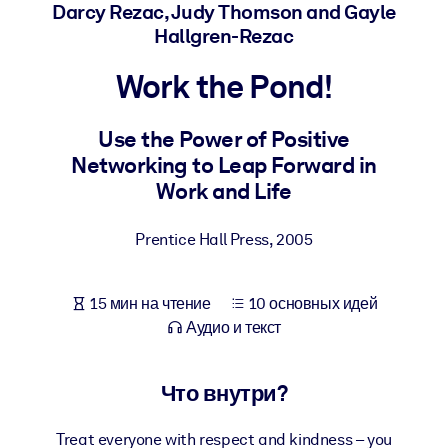
Создайте здоровую и устойчивую рабочую среду.
Darcy Rezac, Judy Thomson and Gayle
Hallgren-Rezac
ПО СИСТЕМАМ
Work the Pond!
Для LMS/LXP
Интегрируйте краткие проверенные знания в вашу LMS/LXP для
Use the Power of Positive
лучших результатов обучения.
Networking to Leap Forward in
Для корпоративных библиотек
Work and Life
Обогатите корпоративную библиотеку надежными и готовыми к
Prentice Hall Press
,
2005
использованию бизнес-знаниями.
Для ИИ-систем
15 мин на чтение
10 основных идей
Используйте надежные структурированные знания для улучшени
Аудио и текст
результатов ваших ИИ-систем.
Что внутри?
Treat everyone with respect and kindness – you