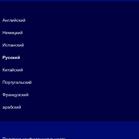
Язык
Английский
Немецкий
Испанский
Русский
Китайский
Португальский
Французский
арабский
Footer legal