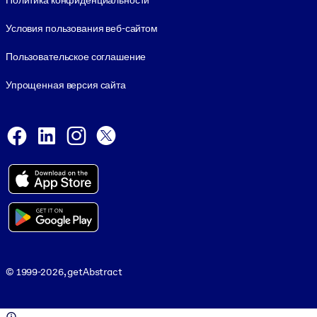
Политика конфиденциальности
Условия пользования веб-сайтом
Пользовательское соглашение
Упрощенная версия сайта
Social and Apps
Facebook
LinkedIn
Instagram
X
Viber
© 1999-2026, getAbstract
© 1999-2026, getAbstract