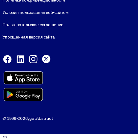
Политика конфиденциальности
Условия пользования веб-сайтом
Пользовательское соглашение
Упрощенная версия сайта
Social and Apps
Facebook
LinkedIn
Instagram
X
Viber
© 1999-2026, getAbstract
© 1999-2026, getAbstract