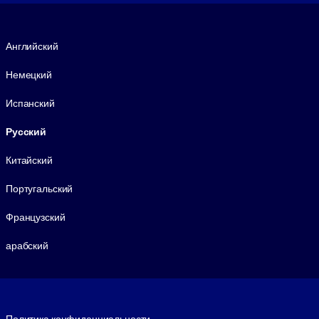
Язык
Английский
Немецкий
Испанский
Русский
Китайский
Португальский
Французский
арабский
Footer legal