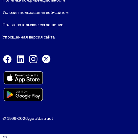
Политика конфиденциальности
Условия пользования веб-сайтом
Пользовательское соглашение
Упрощенная версия сайта
Social and Apps
Facebook
LinkedIn
Instagram
X
Viber
© 1999-2026, getAbstract
© 1999-2026, getAbstract