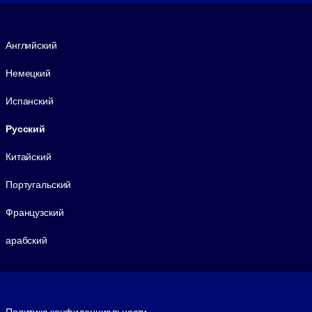
Язык
Английский
Немецкий
Испанский
Русский
Китайский
Португальский
Французский
арабский
Footer legal