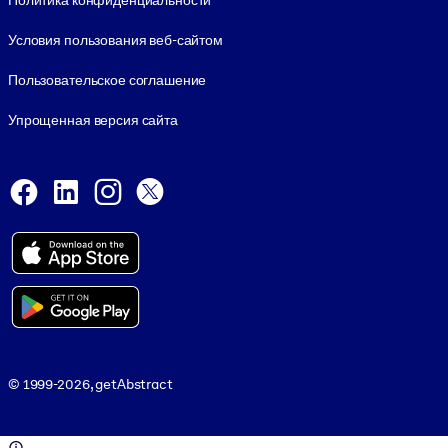
Политика конфиденциальности
Условия пользования веб-сайтом
Пользовательское соглашение
Упрощенная версия сайта
Social and Apps
Facebook
LinkedIn
Instagram
X
Viber
© 1999-2026, getAbstract
© 1999-2026, getAbstract