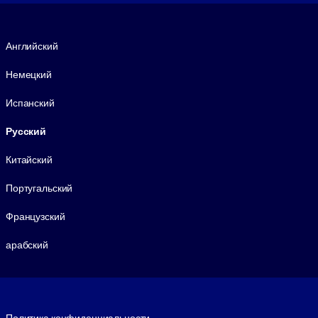
Язык
Английский
Немецкий
Испанский
Русский
Китайский
Португальский
Французский
арабский
Footer legal