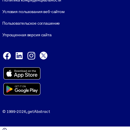
Политика конфиденциальности
Условия пользования веб-сайтом
Пользовательское соглашение
Упрощенная версия сайта
Social and Apps
Facebook
LinkedIn
Instagram
X
Viber
© 1999-2026, getAbstract
© 1999-2026, getAbstract