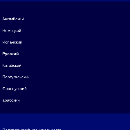
Язык
Английский
Немецкий
Испанский
Русский
Китайский
Португальский
Французский
арабский
Footer legal