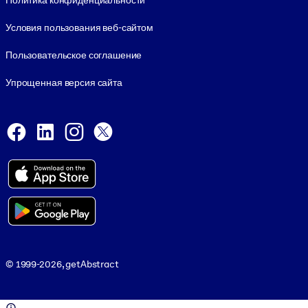
Политика конфиденциальности
Условия пользования веб-сайтом
Пользовательское соглашение
Упрощенная версия сайта
Social and Apps
Facebook
LinkedIn
Instagram
X
Viber
© 1999-2026, getAbstract
© 1999-2026, getAbstract