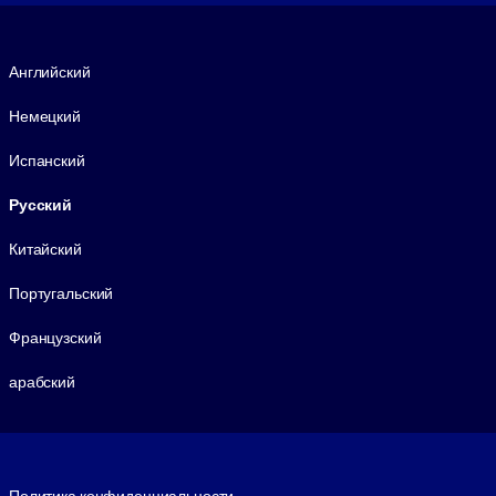
Язык
Английский
Немецкий
Испанский
Русский
Китайский
Португальский
Французский
арабский
Footer legal