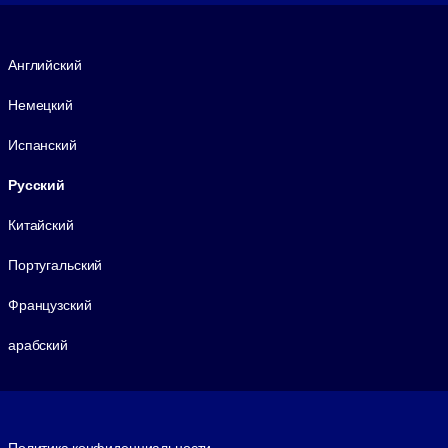
Язык
Английский
Немецкий
Испанский
Русский
Китайский
Португальский
Французский
арабский
Footer legal