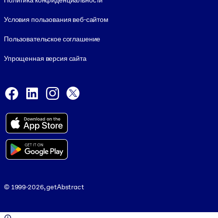
Политика конфиденциальности
Условия пользования веб-сайтом
Пользовательское соглашение
Упрощенная версия сайта
Social and Apps
Facebook
LinkedIn
Instagram
X
Viber
© 1999-2026, getAbstract
© 1999-2026, getAbstract