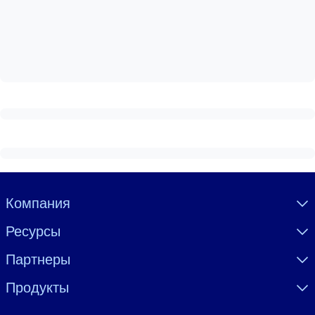
Создайте здоровую и устойчивую рабочую среду.
ПО СИСТЕМАМ
Для LMS/LXP
Интегрируйте краткие проверенные знания в вашу LMS/LXP для
лучших результатов обучения.
Для корпоративных библиотек
Обогатите корпоративную библиотеку надежными и готовыми к
использованию бизнес-знаниями.
Для ИИ-систем
Visually hidden Text
Компания
Используйте надежные структурированные знания для улучшени
Ресурсы
результатов ваших ИИ-систем.
Партнеры
Продукты