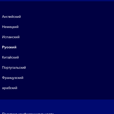
Язык
Английский
Немецкий
Испанский
Русский
Китайский
Португальский
Французский
арабский
Footer legal