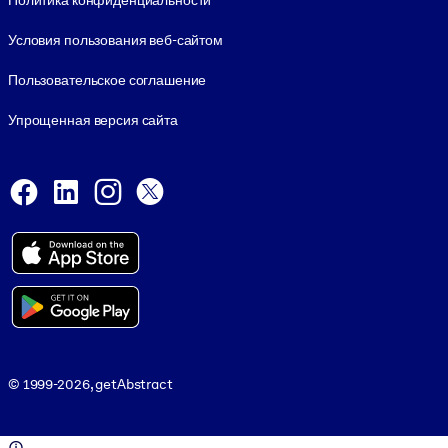
Политика конфиденциальности
Условия пользования веб-сайтом
Пользовательское соглашение
Упрощенная версия сайта
Social and Apps
Facebook
LinkedIn
Instagram
X
Viber
© 1999-2026, getAbstract
© 1999-2026, getAbstract