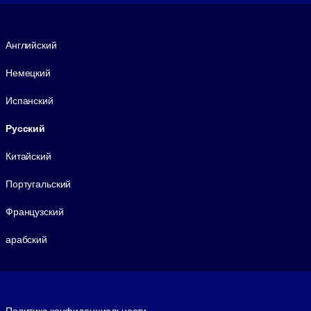
Язык
Английский
Немецкий
Испанский
Русский
Китайский
Португальский
Французский
арабский
Footer legal