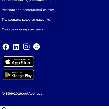
Политика конфиденциальности
Условия пользования веб-сайтом
Пользовательское соглашение
Упрощенная версия сайта
Social and Apps
Facebook
LinkedIn
Instagram
X
Viber
© 1999-2026, getAbstract
© 1999-2026, getAbstract