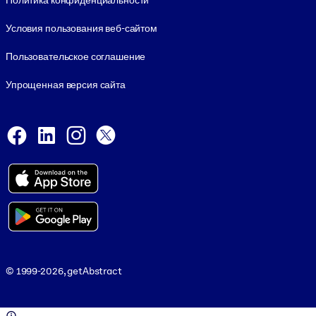
Политика конфиденциальности
Условия пользования веб-сайтом
Пользовательское соглашение
Упрощенная версия сайта
Social and Apps
Facebook
LinkedIn
Instagram
X
Viber
© 1999-2026, getAbstract
© 1999-2026, getAbstract