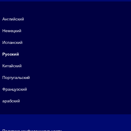
Язык
Английский
Немецкий
Испанский
Русский
Китайский
Португальский
Французский
арабский
Footer legal