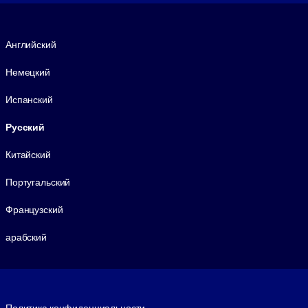
Язык
Английский
Немецкий
Испанский
Русский
Китайский
Португальский
Французский
арабский
Footer legal