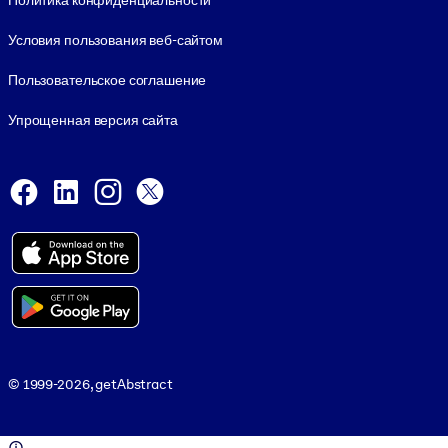
Политика конфиденциальности
Условия пользования веб-сайтом
Пользовательское соглашение
Упрощенная версия сайта
Social and Apps
Facebook
LinkedIn
Instagram
X
Viber
© 1999-2026, getAbstract
© 1999-2026, getAbstract