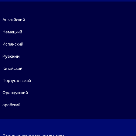
Язык
Английский
Немецкий
Испанский
Русский
Китайский
Португальский
Французский
арабский
Footer legal