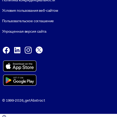
Политика конфиденциальности
Условия пользования веб-сайтом
Пользовательское соглашение
Упрощенная версия сайта
Social and Apps
Facebook
LinkedIn
Instagram
X
Viber
© 1999-2026, getAbstract
© 1999-2026, getAbstract