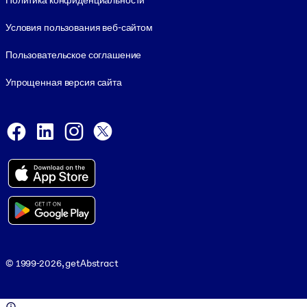
Политика конфиденциальности
Условия пользования веб-сайтом
Пользовательское соглашение
Упрощенная версия сайта
Social and Apps
Facebook
LinkedIn
Instagram
X
Viber
© 1999-2026, getAbstract
© 1999-2026, getAbstract