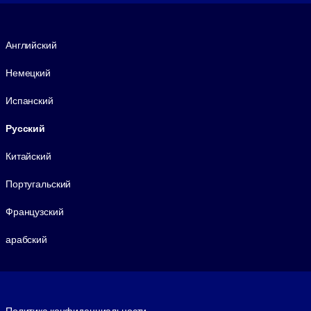
Язык
Английский
Немецкий
Испанский
Русский
Китайский
Португальский
Французский
арабский
Footer legal