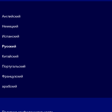
Язык
Английский
Немецкий
Испанский
Русский
Китайский
Португальский
Французский
арабский
Footer legal