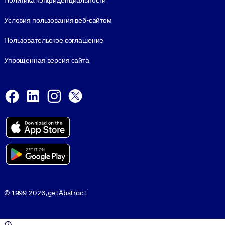
Политика конфиденциальности
Условия пользования веб-сайтом
Пользовательское соглашение
Упрощенная версия сайта
Social and Apps
Facebook
LinkedIn
Instagram
X
Viber
© 1999-2026, getAbstract
© 1999-2026, getAbstract