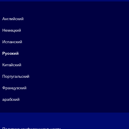
Язык
Английский
Немецкий
Испанский
Русский
Китайский
Португальский
Французский
арабский
Footer legal