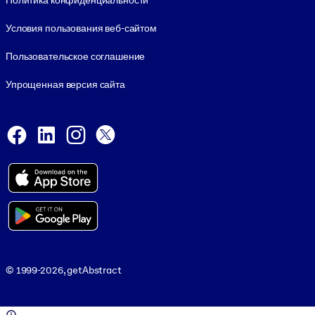
Политика конфиденциальности
Условия пользования веб-сайтом
Пользовательское соглашение
Упрощенная версия сайта
Social and Apps
Facebook
LinkedIn
Instagram
X
Viber
© 1999-2026, getAbstract
© 1999-2026, getAbstract