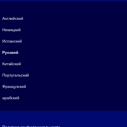
Язык
Английский
Немецкий
Испанский
Русский
Китайский
Португальский
Французский
арабский
Footer legal