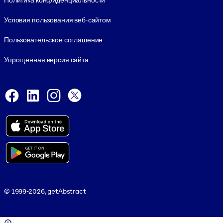
Политика конфиденциальности
Условия пользования веб-сайтом
Пользовательское соглашение
Упрощенная версия сайта
Social and Apps
Facebook
LinkedIn
Instagram
X
Viber
© 1999-2026, getAbstract
© 1999-2026, getAbstract