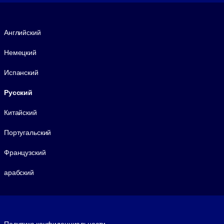
Язык
Английский
Немецкий
Испанский
Русский
Китайский
Португальский
Французский
арабский
Footer legal