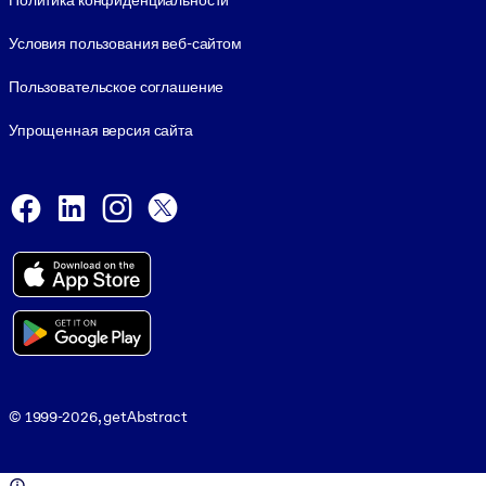
Политика конфиденциальности
Условия пользования веб-сайтом
Пользовательское соглашение
Упрощенная версия сайта
Social and Apps
Facebook
LinkedIn
Instagram
X
Viber
© 1999-2026, getAbstract
© 1999-2026, getAbstract