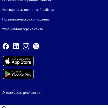
Политика конфиденциальности
Условия пользования веб-сайтом
Пользовательское соглашение
Упрощенная версия сайта
Social and Apps
Facebook
LinkedIn
Instagram
X
Viber
© 1999-2026, getAbstract
© 1999-2026, getAbstract