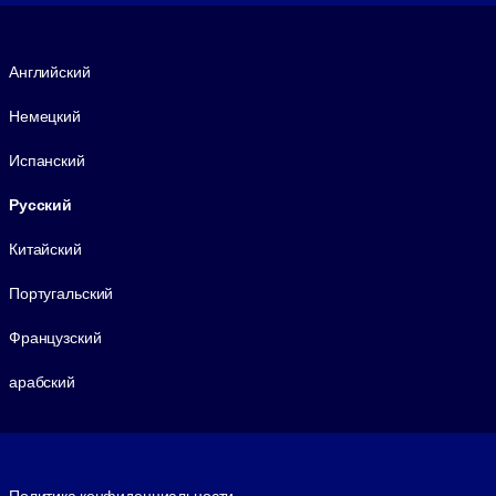
Язык
Английский
Немецкий
Испанский
Русский
Китайский
Португальский
Французский
арабский
Footer legal