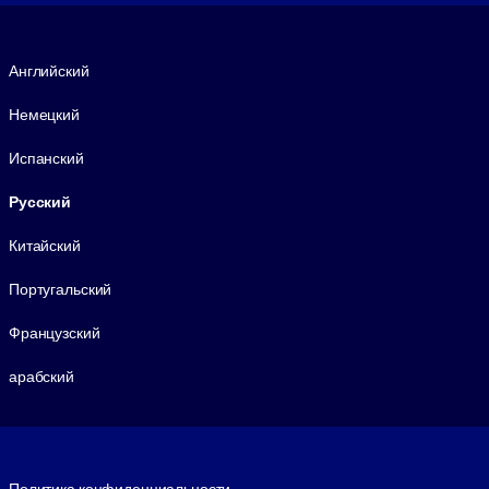
Язык
Английский
Немецкий
Испанский
Русский
Китайский
Португальский
Французский
арабский
Footer legal