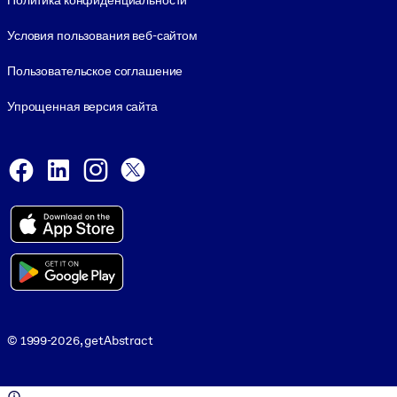
Политика конфиденциальности
Условия пользования веб-сайтом
Пользовательское соглашение
Упрощенная версия сайта
Social and Apps
Facebook
LinkedIn
Instagram
X
Viber
© 1999-2026, getAbstract
© 1999-2026, getAbstract