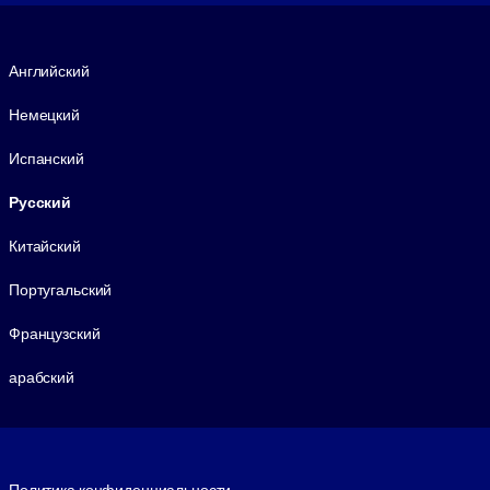
Язык
Английский
Немецкий
Испанский
Русский
Китайский
Португальский
Французский
арабский
Footer legal