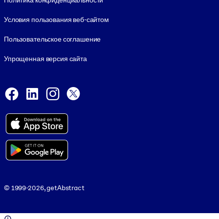
Политика конфиденциальности
Условия пользования веб-сайтом
Пользовательское соглашение
Упрощенная версия сайта
Social and Apps
Facebook
LinkedIn
Instagram
X
Viber
© 1999-2026, getAbstract
© 1999-2026, getAbstract