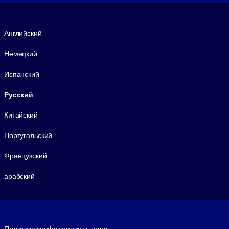
Язык
Английский
Немецкий
Испанский
Русский
Китайский
Португальский
Французский
арабский
Footer legal