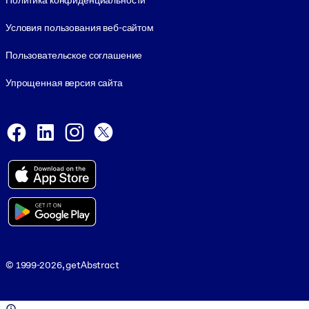
Политика конфиденциальности
Условия пользования веб-сайтом
Пользовательское соглашение
Упрощенная версия сайта
Social and Apps
Facebook
LinkedIn
Instagram
X
Viber
© 1999-2026, getAbstract
© 1999-2026, getAbstract