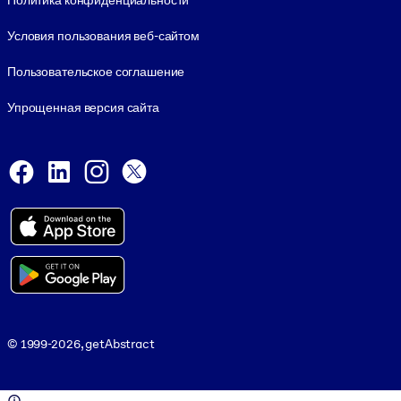
Политика конфиденциальности
Условия пользования веб-сайтом
Пользовательское соглашение
Упрощенная версия сайта
Social and Apps
Facebook
LinkedIn
Instagram
X
Viber
© 1999-2026, getAbstract
© 1999-2026, getAbstract