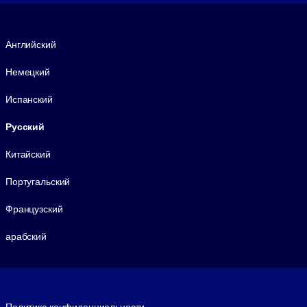
Язык
Английский
Немецкий
Испанский
Русский
Китайский
Португальский
Французский
арабский
Footer legal