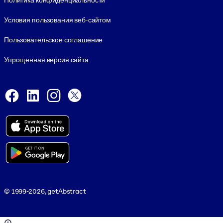
Политика конфиденциальности
Условия пользования веб-сайтом
Пользовательское соглашение
Упрощенная версия сайта
Social and Apps
Facebook
LinkedIn
Instagram
X
Viber
© 1999-2026, getAbstract
© 1999-2026, getAbstract