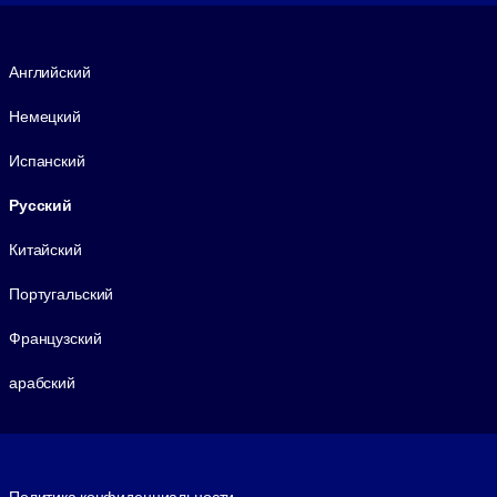
Язык
Английский
Немецкий
Испанский
Русский
Китайский
Португальский
Французский
арабский
Footer legal