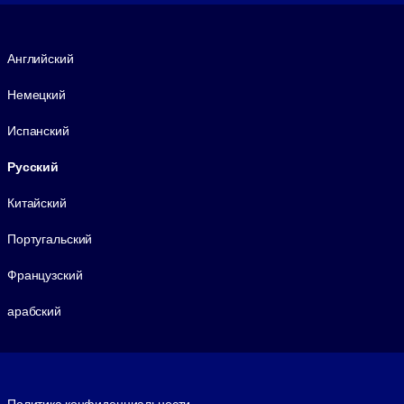
Язык
Английский
Немецкий
Испанский
Русский
Китайский
Португальский
Французский
арабский
Footer legal