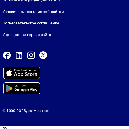
Политика конфиденциальности
Условия пользования веб-сайтом
Пользовательское соглашение
Упрощенная версия сайта
Social and Apps
Facebook
LinkedIn
Instagram
X
Viber
© 1999-2026, getAbstract
© 1999-2026, getAbstract