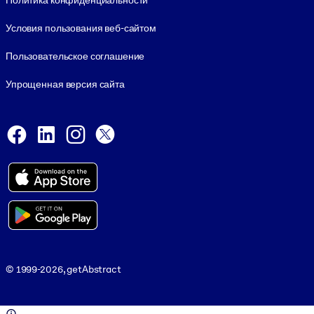
Политика конфиденциальности
Условия пользования веб-сайтом
Пользовательское соглашение
Упрощенная версия сайта
Social and Apps
Facebook
LinkedIn
Instagram
X
Viber
© 1999-2026, getAbstract
© 1999-2026, getAbstract