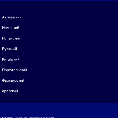
Язык
Английский
Немецкий
Испанский
Русский
Китайский
Португальский
Французский
арабский
Footer legal