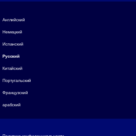
Язык
Английский
Немецкий
Испанский
Русский
Китайский
Португальский
Французский
арабский
Footer legal