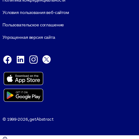
Политика конфиденциальности
Условия пользования веб-сайтом
Пользовательское соглашение
Упрощенная версия сайта
Social and Apps
Facebook
LinkedIn
Instagram
X
Viber
© 1999-2026, getAbstract
© 1999-2026, getAbstract