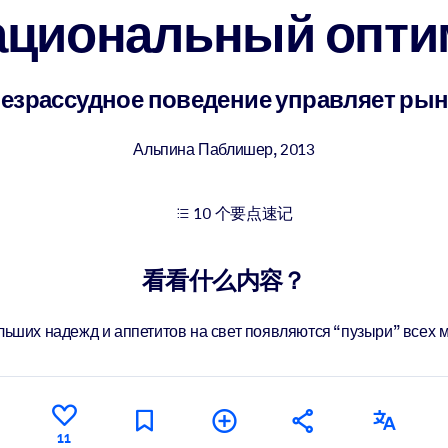
ациональный опти
果。
безрассудное поведение управляет ры
Альпина Паблишер
,
2013
10 个要点速记
出结果。
看看什么内容？
льших надежд и аппетитов на свет появляются “пузыри” всех м
11