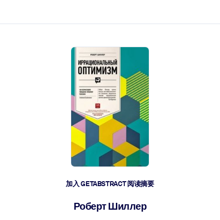
加入 GETABSTRACT 阅读摘要
Роберт Шиллер