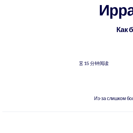
Ирр
按系统
面向 LMS/LXP
将简短且经过验证的知识引入您的 LMS/LXP，以获得更强的学习效
Как 
面向企业图书馆
用值得信赖且即插即用的商业知识丰富您的企业图书馆。
面向人工智能系统
15 分钟阅读
利用可靠、结构化的知识为您的人工智能系统提供动力，以改善输
Из-за слишком бо