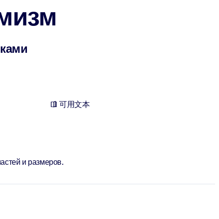
мизм
нками
可用文本
астей и размеров.