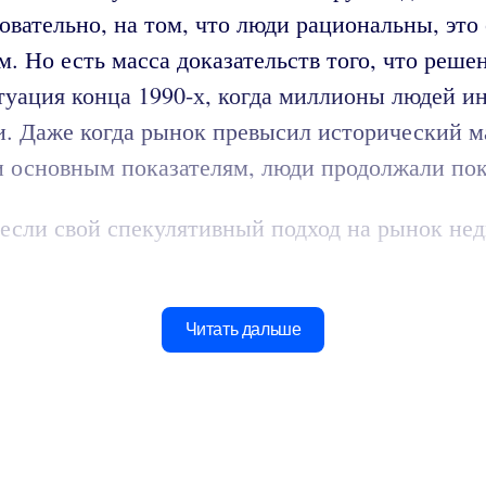
вательно, на том, что люди рациональны, это
м. Но есть масса доказательств того, что реш
туация конца 1990-х, когда миллионы людей 
сти. Даже когда рынок превысил исторический 
и основным показателям, люди продолжали пок
если свой спекулятивный подход на рынок нед
Читать дальше