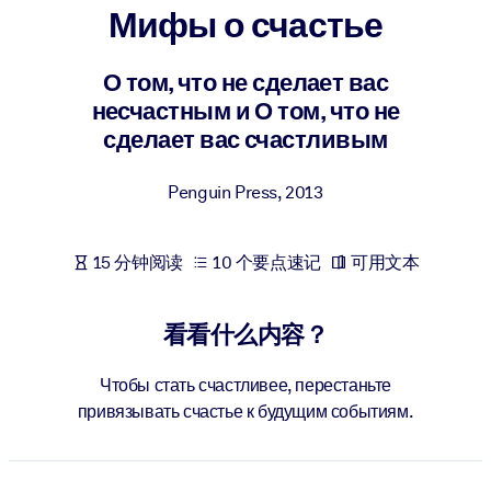
Мифы о счастье
按系统
面向 LMS/LXP
О том, что не сделает вас
将简短且经过验证的知识引入您的 LMS/LXP，以获得更强的学习效
несчастным и О том, что не
果。
сделает вас счастливым
面向企业图书馆
用值得信赖且即插即用的商业知识丰富您的企业图书馆。
Penguin Press
,
2013
面向人工智能系统
15 分钟阅读
10 个要点速记
可用文本
利用可靠、结构化的知识为您的人工智能系统提供动力，以改善输
结果。
看看什么内容？
Чтобы стать счастливее, перестаньте
привязывать счастье к будущим событиям.