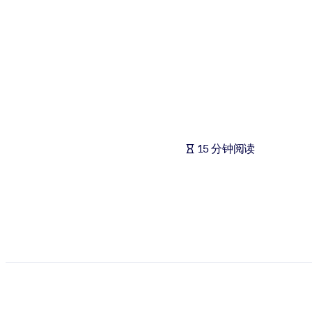
按系统
面向 LMS/LXP
将简短且经过验证的知识引入您的 LMS/LXP，以获得更强的学习效
面向企业图书馆
用值得信赖且即插即用的商业知识丰富您的企业图书馆。
面向人工智能系统
15 分钟阅读
利用可靠、结构化的知识为您的人工智能系统提供动力，以改善输