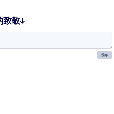
的致敬↓
发布