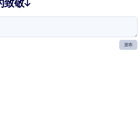
的致敬↓
发布