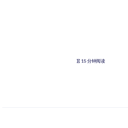
按系统
面向 LMS/LXP
将简短且经过验证的知识引入您的 LMS/LXP，以获得更强的学习效
面向企业图书馆
用值得信赖且即插即用的商业知识丰富您的企业图书馆。
面向人工智能系统
15 分钟阅读
利用可靠、结构化的知识为您的人工智能系统提供动力，以改善输