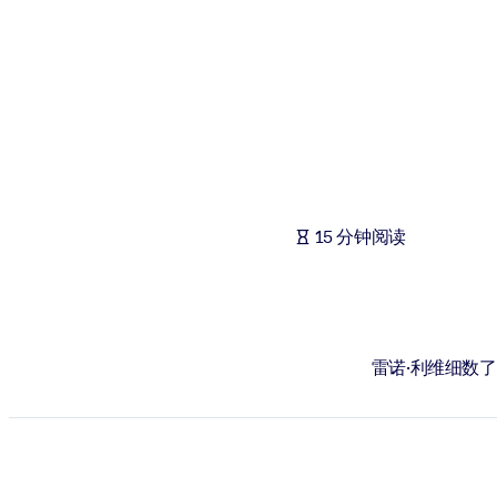
按系统
面向 LMS/LXP
将简短且经过验证的知识引入您的 LMS/LXP，以获得更强的学习效
面向企业图书馆
用值得信赖且即插即用的商业知识丰富您的企业图书馆。
面向人工智能系统
15 分钟阅读
利用可靠、结构化的知识为您的人工智能系统提供动力，以改善输
雷诺·利维细数