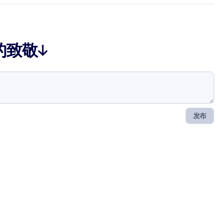
的致敬↓
发布