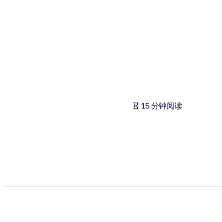
按系统
面向 LMS/LXP
将简短且经过验证的知识引入您的 LMS/LXP，以获得更强的学习效
面向企业图书馆
用值得信赖且即插即用的商业知识丰富您的企业图书馆。
面向人工智能系统
15 分钟阅读
利用可靠、结构化的知识为您的人工智能系统提供动力，以改善输