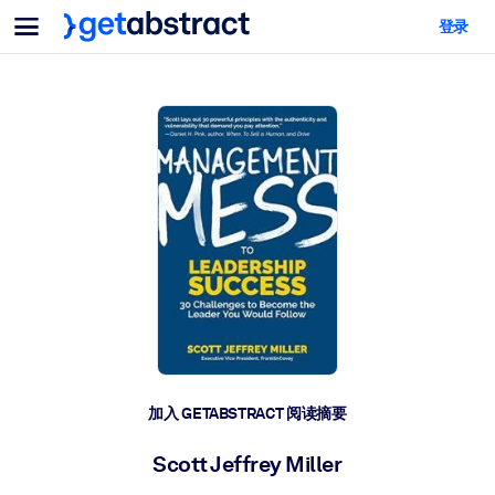
菜单
登录
面向团队与管理者
按用例
面向个人
AI 技能提升
面向人工智能系统
为您的员工配备关键的人工智能技能。
领导力发展
帮助您的管理者为未来的工作时代做好准备。
协作学习
让团队更轻松地共同学习、解决实际问题并更快采取行动。
技能提升与重塑
培养您的员工应对未来挑战所需的技能。
健康与福祉
加入 GETABSTRACT 阅读摘要
打造一支更健康、更具韧性的员工队伍。
Scott Jeffrey Miller