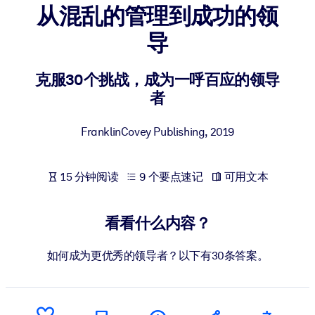
从混乱的管理到成功的领
按系统
面向 LMS/LXP
导
将简短且经过验证的知识引入您的 LMS/LXP，以获得更强的学习效
果。
克服30个挑战，成为一呼百应的领导
者
面向企业图书馆
用值得信赖且即插即用的商业知识丰富您的企业图书馆。
FranklinCovey Publishing
,
2019
面向人工智能系统
利用可靠、结构化的知识为您的人工智能系统提供动力，以改善输
15 分钟阅读
9 个要点速记
可用文本
结果。
看看什么内容？
如何成为更优秀的领导者？以下有30条答案。